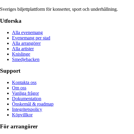
Sveriges biljettplattform för konserter, sport och underhållning.
Utforska
Alla evenemang
Evenemang per stad
Alla arrangörer
Alla artister
Knislinge
Smedjebacken
Support
Kontakta oss
Om oss
Vanliga frågor
Dokumentation
Önskemål & roadmap
Integritetspolicy
Köpvillkor
För arrangörer