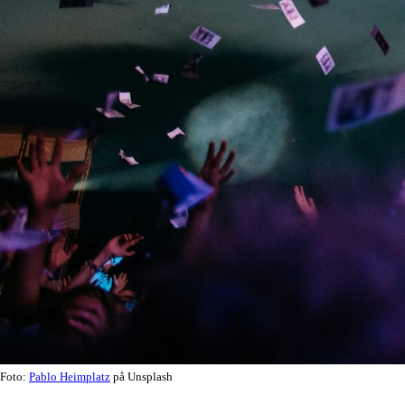
Foto:
Pablo Heimplatz
på Unsplash