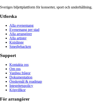
Sveriges biljettplattform för konserter, sport och underhållning.
Utforska
Alla evenemang
Evenemang per stad
Alla arrangörer
Alla artister
Knislinge
Smedjebacken
Support
Kontakta oss
Om oss
Vanliga frågor
Dokumentation
Önskemål & roadmap
Integritetspolicy
Köpvillkor
För arrangörer