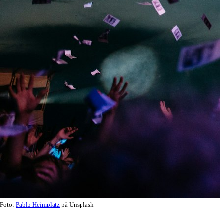
Foto:
Pablo Heimplatz
på Unsplash