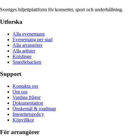
Sveriges biljettplattform för konserter, sport och underhållning.
Utforska
Alla evenemang
Evenemang per stad
Alla arrangörer
Alla artister
Knislinge
Smedjebacken
Support
Kontakta oss
Om oss
Vanliga frågor
Dokumentation
Önskemål & roadmap
Integritetspolicy
Köpvillkor
För arrangörer