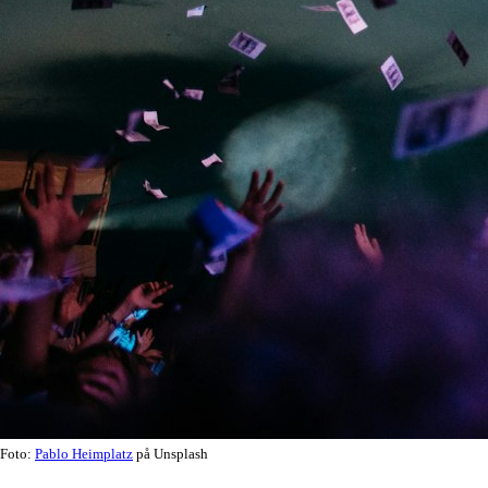
Foto:
Pablo Heimplatz
på Unsplash