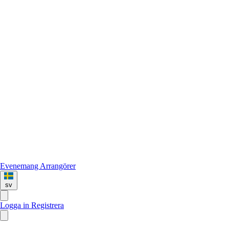
Evenemang
Arrangörer
sv
Logga in
Registrera