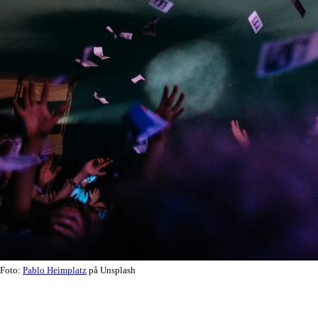
Foto:
Pablo Heimplatz
på Unsplash