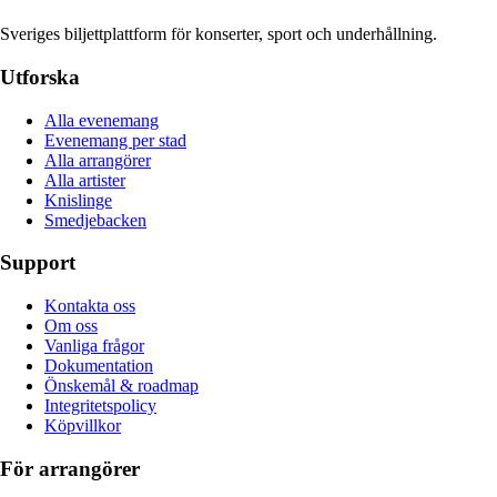
Sveriges biljettplattform för konserter, sport och underhållning.
Utforska
Alla evenemang
Evenemang per stad
Alla arrangörer
Alla artister
Knislinge
Smedjebacken
Support
Kontakta oss
Om oss
Vanliga frågor
Dokumentation
Önskemål & roadmap
Integritetspolicy
Köpvillkor
För arrangörer