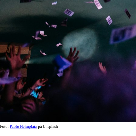
Foto:
Pablo Heimplatz
på Unsplash