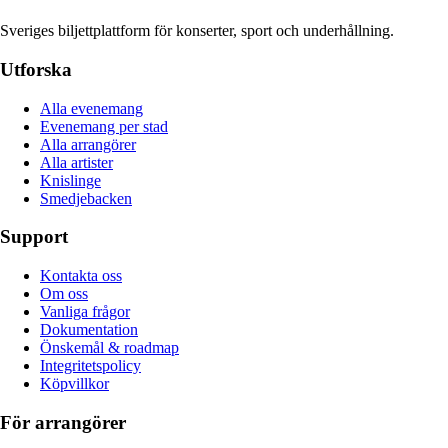
Sveriges biljettplattform för konserter, sport och underhållning.
Utforska
Alla evenemang
Evenemang per stad
Alla arrangörer
Alla artister
Knislinge
Smedjebacken
Support
Kontakta oss
Om oss
Vanliga frågor
Dokumentation
Önskemål & roadmap
Integritetspolicy
Köpvillkor
För arrangörer