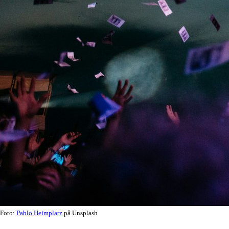
Foto:
Pablo Heimplatz
på Unsplash