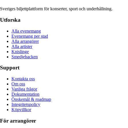
Sveriges biljettplattform för konserter, sport och underhållning.
Utforska
Alla evenemang
Evenemang per stad
Alla arrangörer
Alla artister
Knislinge
Smedjebacken
Support
Kontakta oss
Om oss
Vanliga frågor
Dokumentation
Önskemål & roadmap
Integritetspolicy
Köpvillkor
För arrangörer