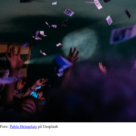
Foto:
Pablo Heimplatz
på Unsplash