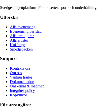
Sveriges biljettplattform för konserter, sport och underhållning.
Utforska
Alla evenemang
Evenemang per stad
Alla arrangörer
Alla artister
Knislinge
Smedjebacken
Support
Kontakta oss
Om oss
Vanliga frågor
Dokumentation
Önskemål & roadmap
Integritetspolicy
Köpvillkor
För arrangörer