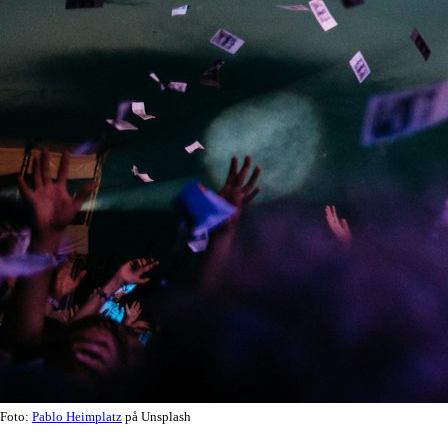
Foto:
Pablo Heimplatz
på Unsplash