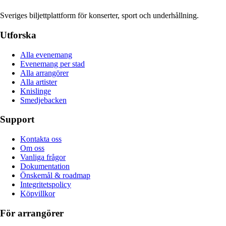
Sveriges biljettplattform för konserter, sport och underhållning.
Utforska
Alla evenemang
Evenemang per stad
Alla arrangörer
Alla artister
Knislinge
Smedjebacken
Support
Kontakta oss
Om oss
Vanliga frågor
Dokumentation
Önskemål & roadmap
Integritetspolicy
Köpvillkor
För arrangörer