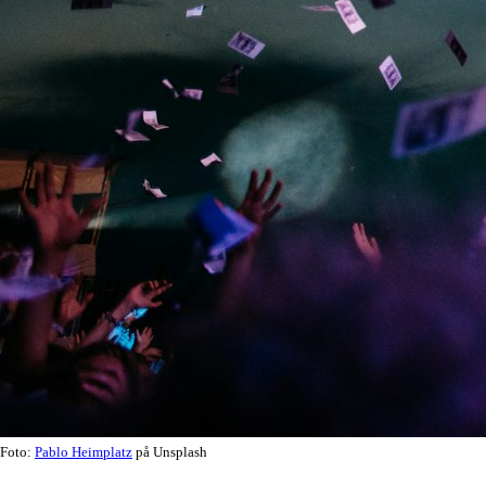
Foto:
Pablo Heimplatz
på Unsplash