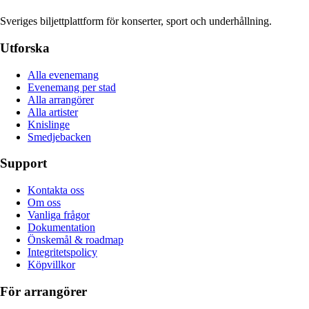
Sveriges biljettplattform för konserter, sport och underhållning.
Utforska
Alla evenemang
Evenemang per stad
Alla arrangörer
Alla artister
Knislinge
Smedjebacken
Support
Kontakta oss
Om oss
Vanliga frågor
Dokumentation
Önskemål & roadmap
Integritetspolicy
Köpvillkor
För arrangörer