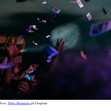
Foto:
Pablo Heimplatz
på Unsplash