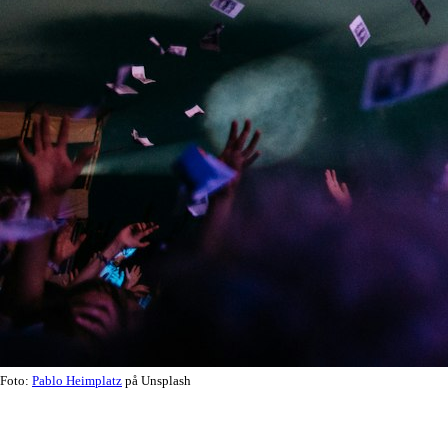
Foto:
Pablo Heimplatz
på Unsplash