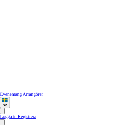
Evenemang
Arrangörer
sv
Logga in
Registrera