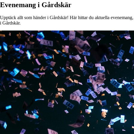
Evenemang i Gårdskär
Upptäck allt som händer i Gårdskär! Här hittar du aktuella evenemang, ko
i Gårdskär.