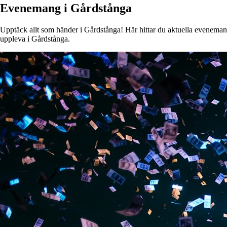
Evenemang i Gårdstånga
Upptäck allt som händer i Gårdstånga! Här hittar du aktuella evenemang, 
uppleva i Gårdstånga.