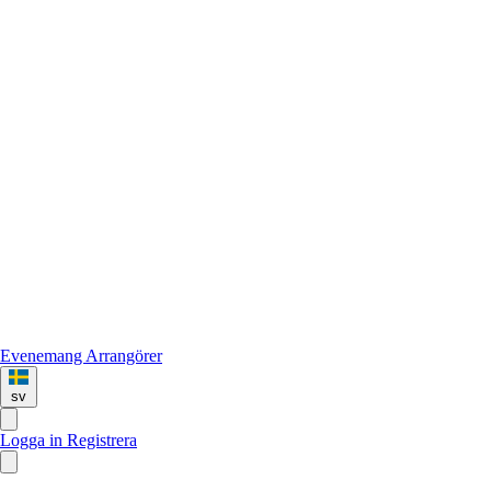
Evenemang
Arrangörer
sv
Logga in
Registrera