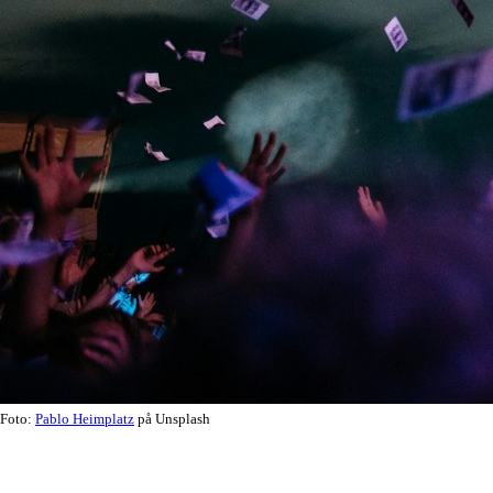
Foto:
Pablo Heimplatz
på Unsplash