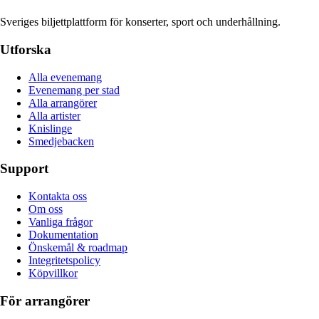
Sveriges biljettplattform för konserter, sport och underhållning.
Utforska
Alla evenemang
Evenemang per stad
Alla arrangörer
Alla artister
Knislinge
Smedjebacken
Support
Kontakta oss
Om oss
Vanliga frågor
Dokumentation
Önskemål & roadmap
Integritetspolicy
Köpvillkor
För arrangörer