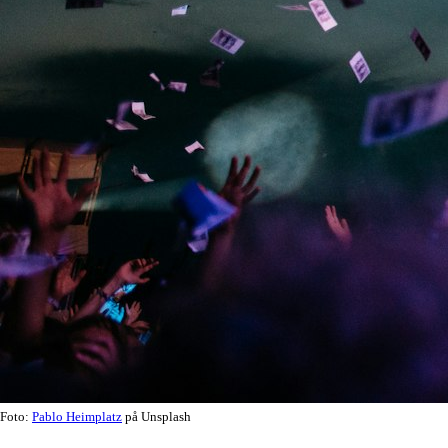
Foto:
Pablo Heimplatz
på Unsplash