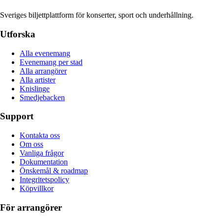
Sveriges biljettplattform för konserter, sport och underhållning.
Utforska
Alla evenemang
Evenemang per stad
Alla arrangörer
Alla artister
Knislinge
Smedjebacken
Support
Kontakta oss
Om oss
Vanliga frågor
Dokumentation
Önskemål & roadmap
Integritetspolicy
Köpvillkor
För arrangörer