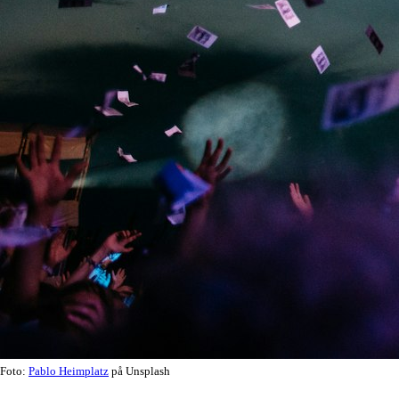
Foto:
Pablo Heimplatz
på Unsplash