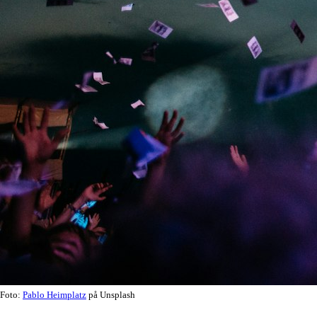
Foto:
Pablo Heimplatz
på Unsplash