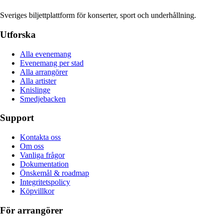
Sveriges biljettplattform för konserter, sport och underhållning.
Utforska
Alla evenemang
Evenemang per stad
Alla arrangörer
Alla artister
Knislinge
Smedjebacken
Support
Kontakta oss
Om oss
Vanliga frågor
Dokumentation
Önskemål & roadmap
Integritetspolicy
Köpvillkor
För arrangörer