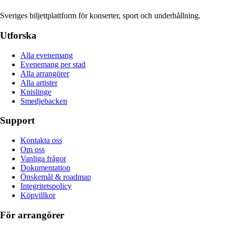
Sveriges biljettplattform för konserter, sport och underhållning.
Utforska
Alla evenemang
Evenemang per stad
Alla arrangörer
Alla artister
Knislinge
Smedjebacken
Support
Kontakta oss
Om oss
Vanliga frågor
Dokumentation
Önskemål & roadmap
Integritetspolicy
Köpvillkor
För arrangörer