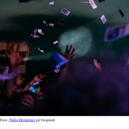
Foto:
Pablo Heimplatz
på Unsplash