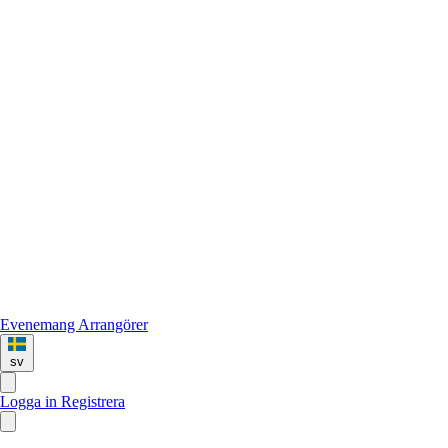
Evenemang
Arrangörer
sv
Logga in
Registrera