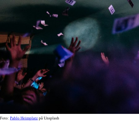
Foto:
Pablo Heimplatz
på Unsplash