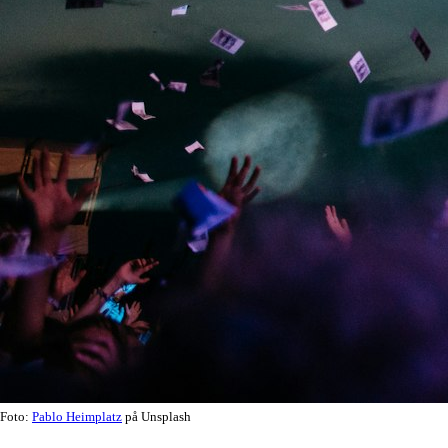
Foto:
Pablo Heimplatz
på Unsplash