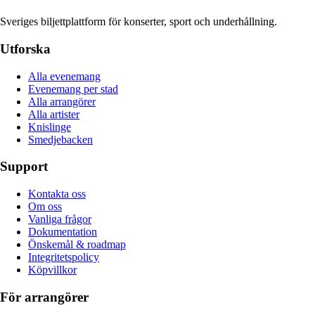
Sveriges biljettplattform för konserter, sport och underhållning.
Utforska
Alla evenemang
Evenemang per stad
Alla arrangörer
Alla artister
Knislinge
Smedjebacken
Support
Kontakta oss
Om oss
Vanliga frågor
Dokumentation
Önskemål & roadmap
Integritetspolicy
Köpvillkor
För arrangörer