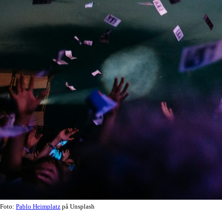
Foto:
Pablo Heimplatz
på Unsplash