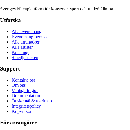
Sveriges biljettplattform för konserter, sport och underhållning.
Utforska
Alla evenemang
Evenemang per stad
Alla arrangörer
Alla artister
Knislinge
Smedjebacken
Support
Kontakta oss
Om oss
Vanliga frågor
Dokumentation
Önskemål & roadmap
Integritetspolicy
Köpvillkor
För arrangörer