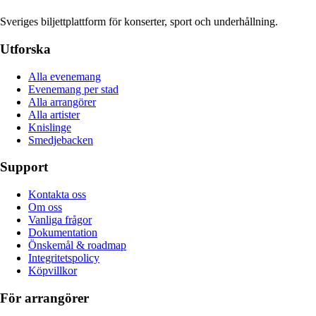
Sveriges biljettplattform för konserter, sport och underhållning.
Utforska
Alla evenemang
Evenemang per stad
Alla arrangörer
Alla artister
Knislinge
Smedjebacken
Support
Kontakta oss
Om oss
Vanliga frågor
Dokumentation
Önskemål & roadmap
Integritetspolicy
Köpvillkor
För arrangörer