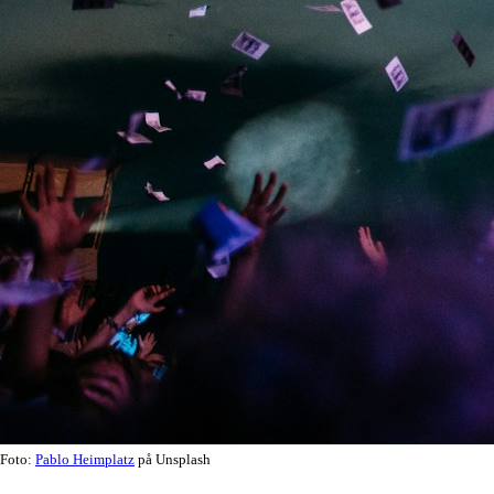
Foto:
Pablo Heimplatz
på Unsplash