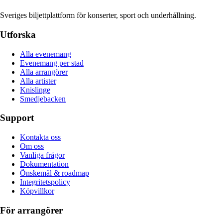
Sveriges biljettplattform för konserter, sport och underhållning.
Utforska
Alla evenemang
Evenemang per stad
Alla arrangörer
Alla artister
Knislinge
Smedjebacken
Support
Kontakta oss
Om oss
Vanliga frågor
Dokumentation
Önskemål & roadmap
Integritetspolicy
Köpvillkor
För arrangörer