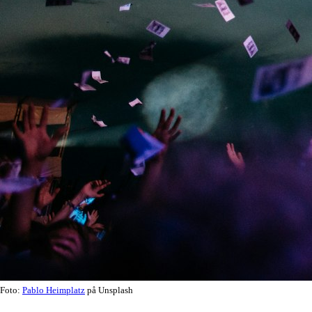
Foto:
Pablo Heimplatz
på Unsplash