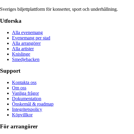
Sveriges biljettplattform för konserter, sport och underhållning.
Utforska
Alla evenemang
Evenemang per stad
Alla arrangörer
Alla artister
Knislinge
Smedjebacken
Support
Kontakta oss
Om oss
Vanliga frågor
Dokumentation
Önskemål & roadmap
Integritetspolicy
Köpvillkor
För arrangörer