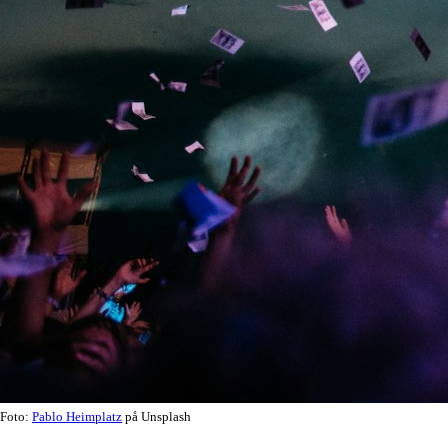
Foto:
Pablo Heimplatz
på Unsplash