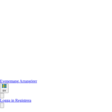
Evenemang
Arrangörer
sv
Logga in
Registrera