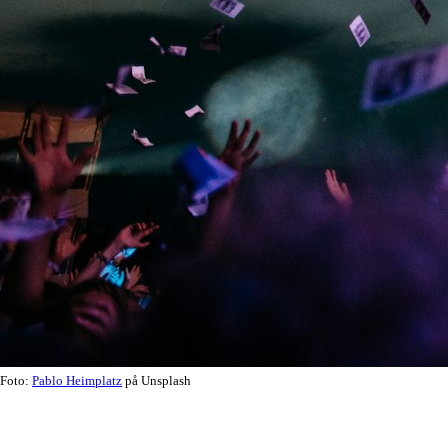
Foto:
Pablo Heimplatz
på Unsplash