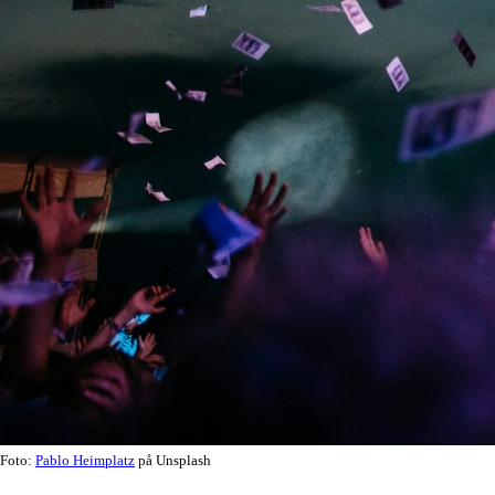
Foto:
Pablo Heimplatz
på Unsplash