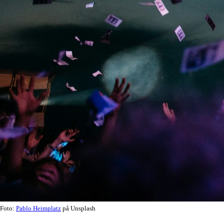
Foto:
Pablo Heimplatz
på Unsplash