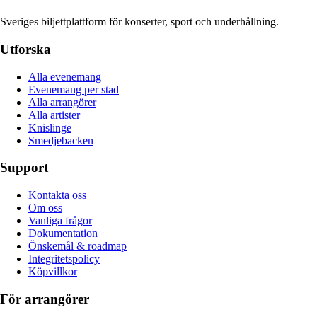
Sveriges biljettplattform för konserter, sport och underhållning.
Utforska
Alla evenemang
Evenemang per stad
Alla arrangörer
Alla artister
Knislinge
Smedjebacken
Support
Kontakta oss
Om oss
Vanliga frågor
Dokumentation
Önskemål & roadmap
Integritetspolicy
Köpvillkor
För arrangörer