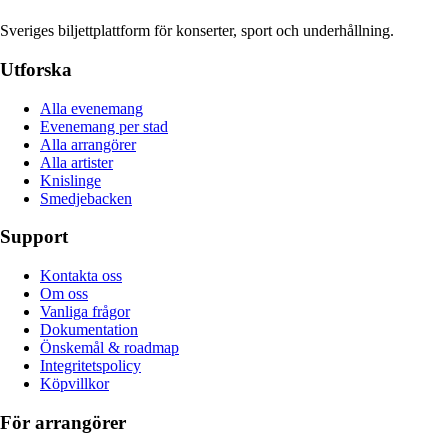
Sveriges biljettplattform för konserter, sport och underhållning.
Utforska
Alla evenemang
Evenemang per stad
Alla arrangörer
Alla artister
Knislinge
Smedjebacken
Support
Kontakta oss
Om oss
Vanliga frågor
Dokumentation
Önskemål & roadmap
Integritetspolicy
Köpvillkor
För arrangörer