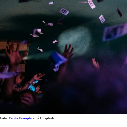
Foto:
Pablo Heimplatz
på Unsplash