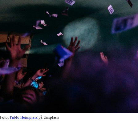
Foto:
Pablo Heimplatz
på Unsplash