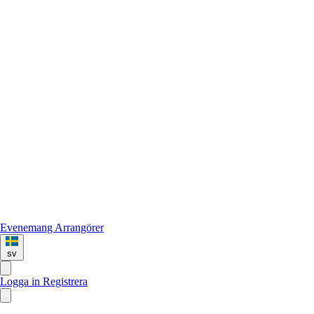
Evenemang
Arrangörer
sv
Logga in
Registrera