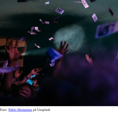
Foto:
Pablo Heimplatz
på Unsplash