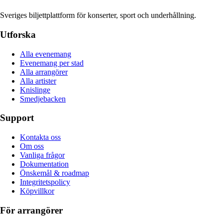
Sveriges biljettplattform för konserter, sport och underhållning.
Utforska
Alla evenemang
Evenemang per stad
Alla arrangörer
Alla artister
Knislinge
Smedjebacken
Support
Kontakta oss
Om oss
Vanliga frågor
Dokumentation
Önskemål & roadmap
Integritetspolicy
Köpvillkor
För arrangörer