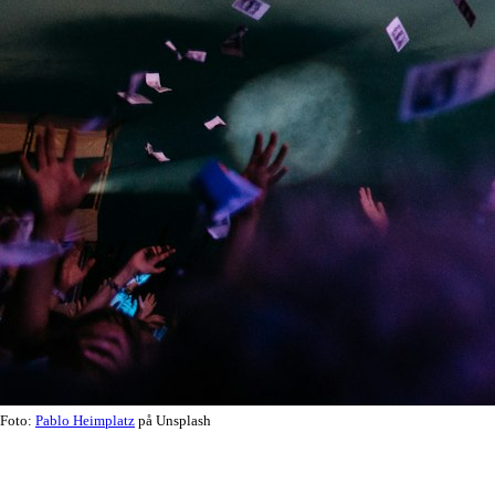
Foto:
Pablo Heimplatz
på Unsplash