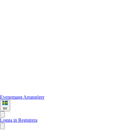
Evenemang
Arrangörer
sv
Logga in
Registrera