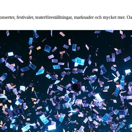
erter, festivaler, teaterföreställningar, marknader och mycket mer. Oavs