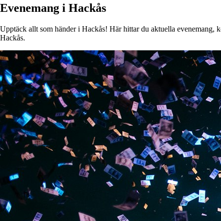
Evenemang i Hackås
Upptäck allt som händer i Hackås! Här hittar du aktuella evenemang, kons
Hackås.