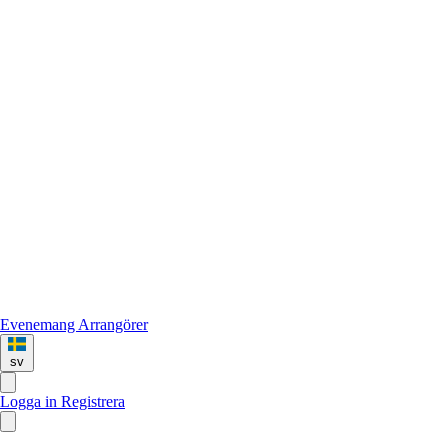
Evenemang
Arrangörer
sv
Logga in
Registrera