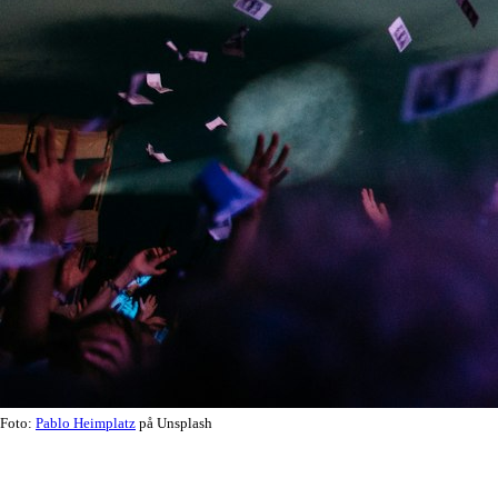
Foto:
Pablo Heimplatz
på Unsplash