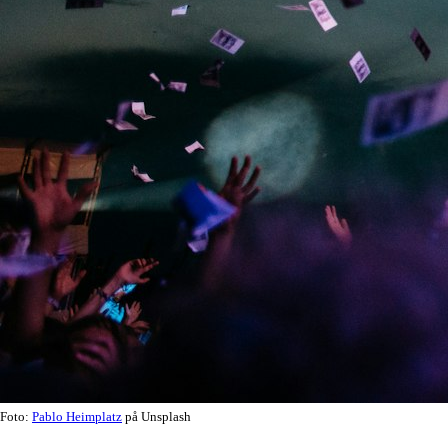
Foto:
Pablo Heimplatz
på Unsplash