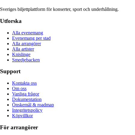
Sveriges biljettplattform för konserter, sport och underhållning.
Utforska
Alla evenemang
Evenemang per stad
Alla arrangörer
Alla artister
Knislinge
Smedjebacken
Support
Kontakta oss
Om oss
Vanliga frågor
Dokumentation
Önskemål & roadmap
Integritetspolicy
Köpvillkor
För arrangörer