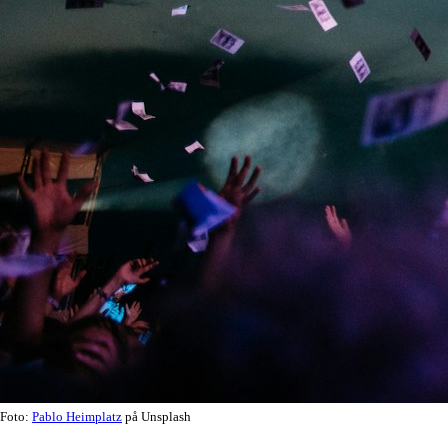
Foto:
Pablo Heimplatz
på Unsplash