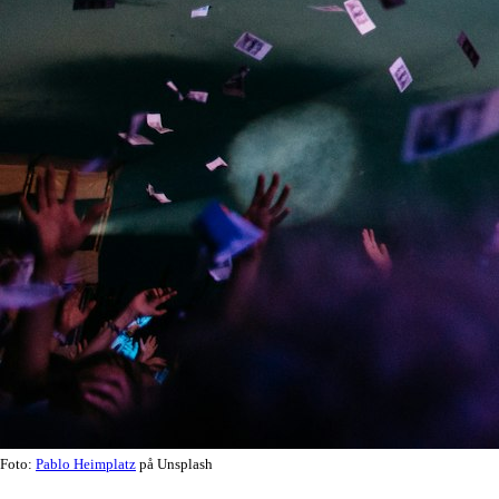
Foto:
Pablo Heimplatz
på Unsplash