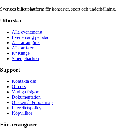
Sveriges biljettplattform för konserter, sport och underhållning.
Utforska
Alla evenemang
Evenemang per stad
Alla arrangörer
Alla artister
Knislinge
Smedjebacken
Support
Kontakta oss
Om oss
Vanliga frågor
Dokumentation
Önskemål & roadmap
Integritetspolicy
Köpvillkor
För arrangörer