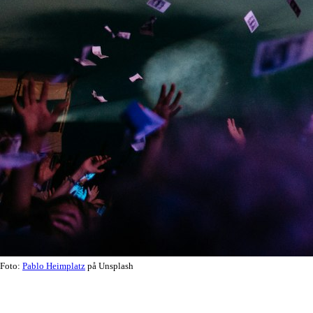
Foto:
Pablo Heimplatz
på Unsplash