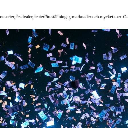
serter, festivaler, teaterföreställningar, marknader och mycket mer. Oav