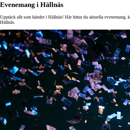
Evenemang i Hällnäs
Upptäck allt som händer i Hällnäs! Här hittar du aktuella evenemang, kon
Hällnäs.