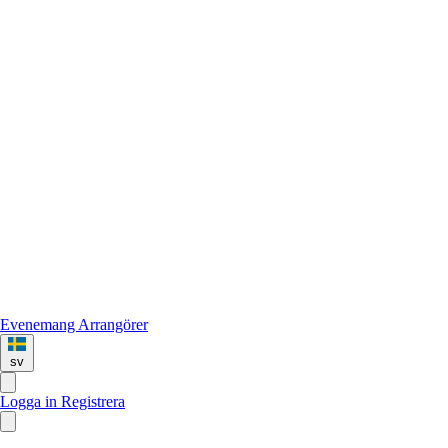
Evenemang
Arrangörer
sv
Logga in
Registrera