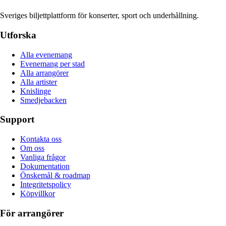
Sveriges biljettplattform för konserter, sport och underhållning.
Utforska
Alla evenemang
Evenemang per stad
Alla arrangörer
Alla artister
Knislinge
Smedjebacken
Support
Kontakta oss
Om oss
Vanliga frågor
Dokumentation
Önskemål & roadmap
Integritetspolicy
Köpvillkor
För arrangörer