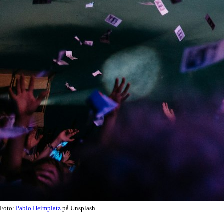
Foto:
Pablo Heimplatz
på Unsplash