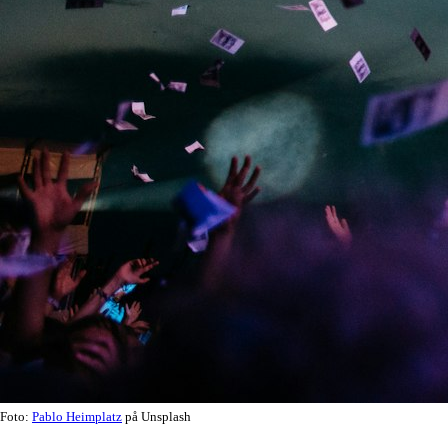
Foto:
Pablo Heimplatz
på Unsplash