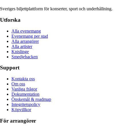
Sveriges biljettplattform för konserter, sport och underhållning.
Utforska
Alla evenemang
Evenemang per stad
Alla arrangörer
Alla artister
Knislinge
Smedjebacken
Support
Kontakta oss
Om oss
Vanliga frågor
Dokumentation
Önskemål & roadmap
Integritetspolicy
Köpvillkor
För arrangörer