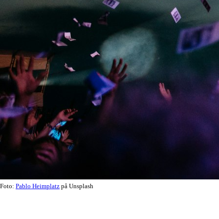
Foto:
Pablo Heimplatz
på Unsplash