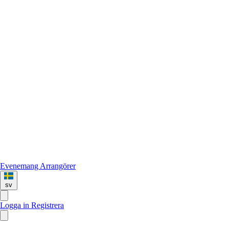
Evenemang
Arrangörer
sv
Logga in
Registrera