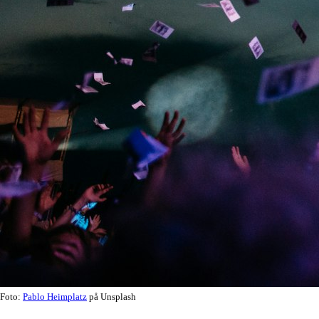
Foto:
Pablo Heimplatz
på Unsplash