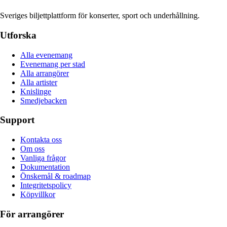
Sveriges biljettplattform för konserter, sport och underhållning.
Utforska
Alla evenemang
Evenemang per stad
Alla arrangörer
Alla artister
Knislinge
Smedjebacken
Support
Kontakta oss
Om oss
Vanliga frågor
Dokumentation
Önskemål & roadmap
Integritetspolicy
Köpvillkor
För arrangörer