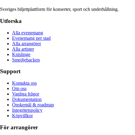
Sveriges biljettplattform för konserter, sport och underhållning.
Utforska
Alla evenemang
Evenemang per stad
Alla arrangörer
Alla artister
Knislinge
Smedjebacken
Support
Kontakta oss
Om oss
Vanliga frågor
Dokumentation
Önskemål & roadmap
Integritetspolicy
Köpvillkor
För arrangörer