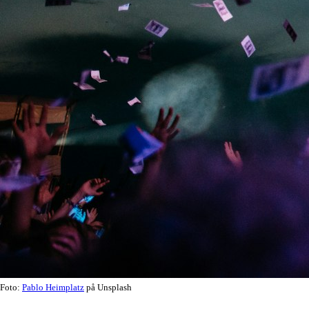
Foto:
Pablo Heimplatz
på Unsplash