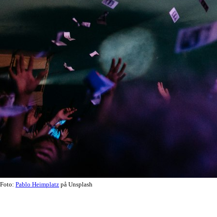
Foto:
Pablo Heimplatz
på Unsplash