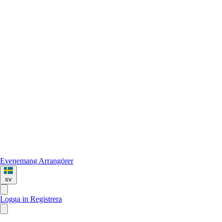
Evenemang
Arrangörer
sv
Logga in
Registrera