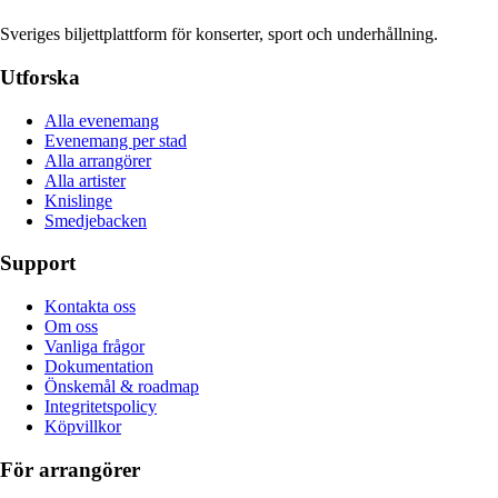
Sveriges biljettplattform för konserter, sport och underhållning.
Utforska
Alla evenemang
Evenemang per stad
Alla arrangörer
Alla artister
Knislinge
Smedjebacken
Support
Kontakta oss
Om oss
Vanliga frågor
Dokumentation
Önskemål & roadmap
Integritetspolicy
Köpvillkor
För arrangörer