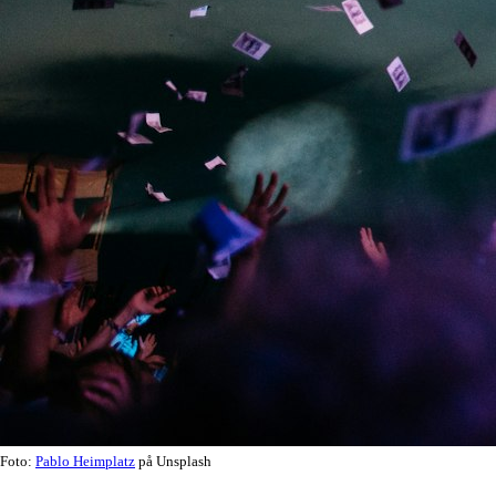
Foto:
Pablo Heimplatz
på Unsplash