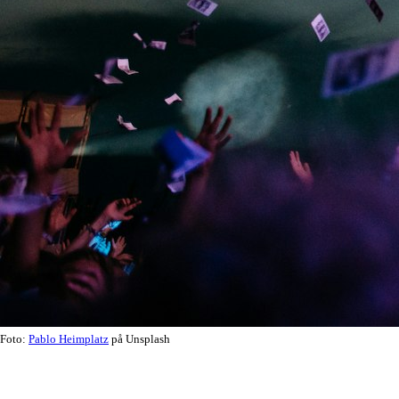
Foto:
Pablo Heimplatz
på Unsplash