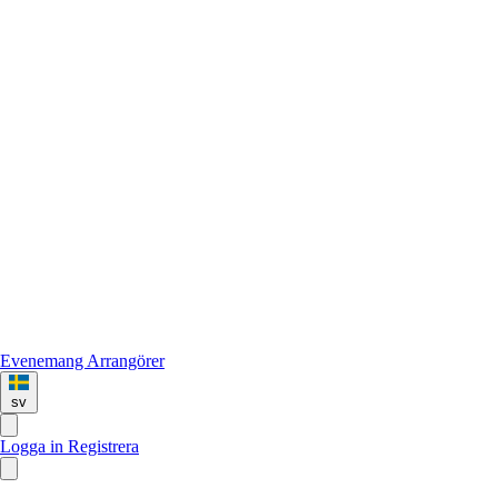
Evenemang
Arrangörer
sv
Logga in
Registrera