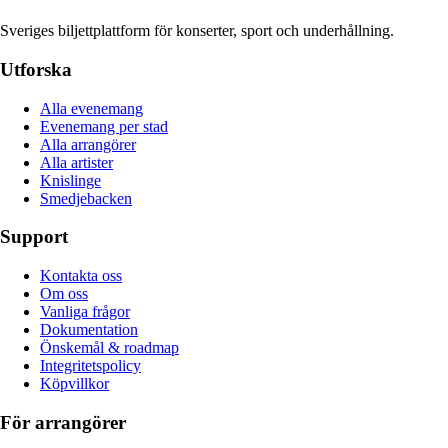
Sveriges biljettplattform för konserter, sport och underhållning.
Utforska
Alla evenemang
Evenemang per stad
Alla arrangörer
Alla artister
Knislinge
Smedjebacken
Support
Kontakta oss
Om oss
Vanliga frågor
Dokumentation
Önskemål & roadmap
Integritetspolicy
Köpvillkor
För arrangörer