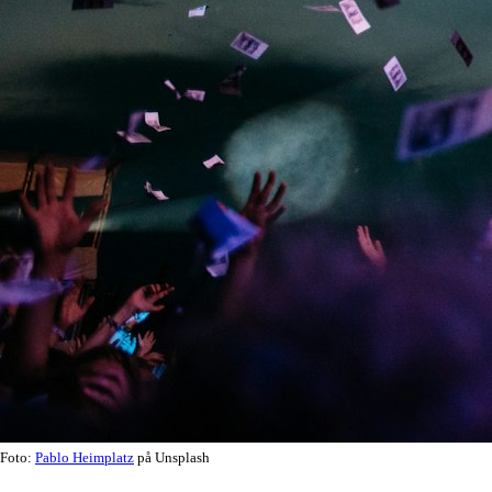
Foto:
Pablo Heimplatz
på Unsplash