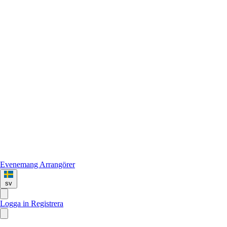
Evenemang
Arrangörer
sv
Logga in
Registrera