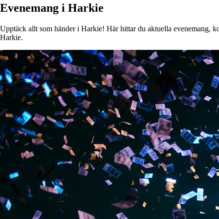
Evenemang i Harkie
Upptäck allt som händer i Harkie! Här hittar du aktuella evenemang, kons
Harkie.