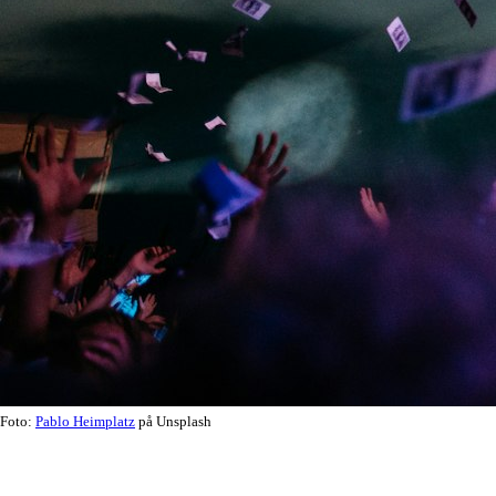
Foto:
Pablo Heimplatz
på Unsplash