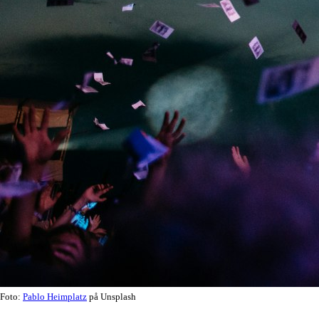
Foto:
Pablo Heimplatz
på Unsplash