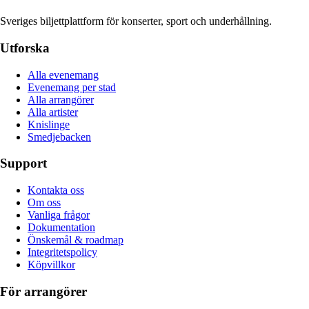
Sveriges biljettplattform för konserter, sport och underhållning.
Utforska
Alla evenemang
Evenemang per stad
Alla arrangörer
Alla artister
Knislinge
Smedjebacken
Support
Kontakta oss
Om oss
Vanliga frågor
Dokumentation
Önskemål & roadmap
Integritetspolicy
Köpvillkor
För arrangörer