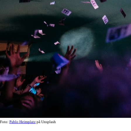
Foto:
Pablo Heimplatz
på Unsplash