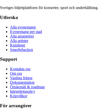
Sveriges biljettplattform för konserter, sport och underhållning.
Utforska
Alla evenemang
Evenemang per stad
Alla arrangörer
Alla artister
Knislinge
Smedjebacken
Support
Kontakta oss
Om oss
Vanliga frågor
Dokumentation
Önskemål & roadmap
Integritetspolicy
Köpvillkor
För arrangörer