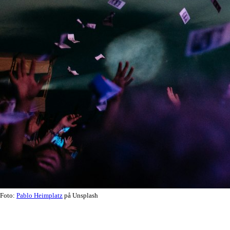
Foto:
Pablo Heimplatz
på Unsplash