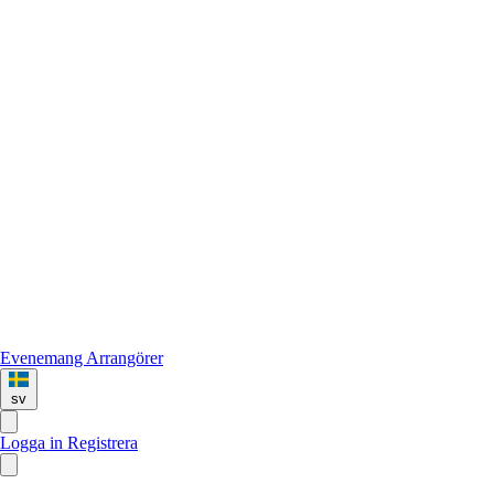
Evenemang
Arrangörer
sv
Logga in
Registrera