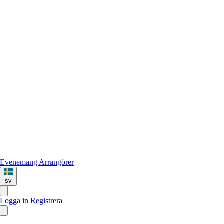
Evenemang
Arrangörer
sv
Logga in
Registrera