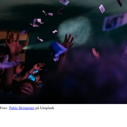
Foto:
Pablo Heimplatz
på Unsplash