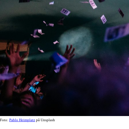
Foto:
Pablo Heimplatz
på Unsplash