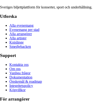
Sveriges biljettplattform för konserter, sport och underhållning.
Utforska
Alla evenemang
Evenemang per stad
Alla arrangörer
Alla artister
Knislinge
Smedjebacken
Support
Kontakta oss
Om oss
Vanliga frågor
Dokumentation
Önskemål & roadmap
Integritetspolicy
Köpvillkor
För arrangörer