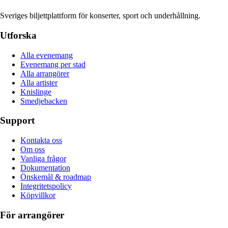
Sveriges biljettplattform för konserter, sport och underhållning.
Utforska
Alla evenemang
Evenemang per stad
Alla arrangörer
Alla artister
Knislinge
Smedjebacken
Support
Kontakta oss
Om oss
Vanliga frågor
Dokumentation
Önskemål & roadmap
Integritetspolicy
Köpvillkor
För arrangörer