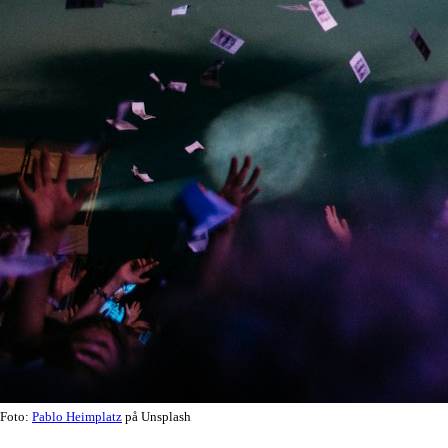
Foto:
Pablo Heimplatz
på Unsplash